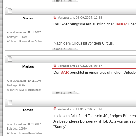
Verfasst am: 08.09.2024, 12:38
Stefan
Der SWR bringt diesen ausführlichen
Beitrag
über
Anmeldedatum: 11.11.2007
Beiträge: 10679
_________________
Wohnort: Rhein-Main-Gebiet
Nach dem Circus ist vor dem Circus.
Verfasst am: 16.02.2025, 00:57
Markus
Der
SWR
berichtet in einem ausführlichen Video
Anmeldedatum: 10.11.2007
Beiträge: 9592
Wohnort: Bad Mergentheim
Verfasst am: 11.03.2026, 20:14
Stefan
In diesem Jahr feiert Totti sein 40-jähriges Bühn
Als besonderes Bonbon wird Totti Acts von sich 
Anmeldedatum: 11.11.2007
"Sunny".
Beiträge: 10679
Wohnort: Rhein-Main-Gebiet