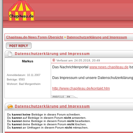
Chapiteau.de-News Foren-Übersicht
»
Datenschutzerklärung und Impressum
Datenschutzerklärung und Impressum
Verfasst am: 24.05.2018, 20:49
Markus
Das Nachrichtenportal
www.news.chapiteau.de
bz
Anmeldedatum: 10.11.2007
Das Impressum und unsere Datenschutzerklärung f
Beiträge: 9593
Wohnort: Bad Mergentheim
http://www.chapiteau.de/kontakt.htm
Datenschutzerklärung und Impressum
Du
kannst keine
Beiträge in dieses Forum schreiben.
Du
kannst
auf Beiträge in diesem Forum
nicht
antworten.
Du
kannst
deine Beiträge in diesem Forum
nicht
bearbeiten.
Du
kannst
deine Beiträge in diesem Forum
nicht
löschen.
Du
kannst
an Umfragen in diesem Forum
nicht
mitmachen.