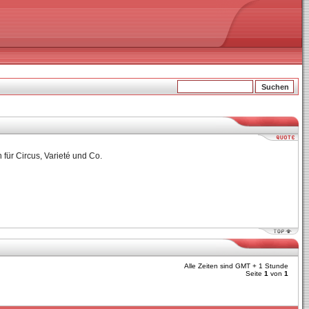
für Circus, Varieté und Co.
Alle Zeiten sind GMT + 1 Stunde
Seite
1
von
1