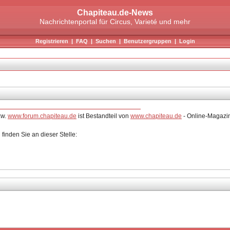
Chapiteau.de-News
Nachrichtenportal für Circus, Varieté und mehr
Registrieren
|
FAQ
|
Suchen
|
Benutzergruppen
|
Login
w.
www.forum.chapiteau.de
ist Bestandteil von
www.chapiteau.de
- Online-Magazin 
inden Sie an dieser Stelle: