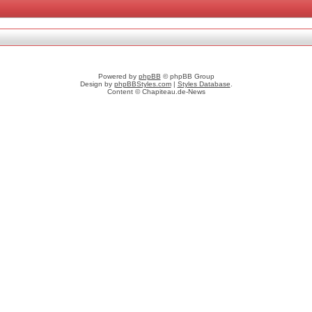
Powered by
phpBB
© phpBB Group
Design by
phpBBStyles.com
|
Styles Database
.
Content © Chapiteau.de-News