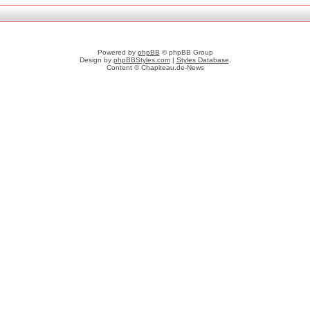
Powered by
phpBB
© phpBB Group
Design by
phpBBStyles.com
|
Styles Database
.
Content © Chapiteau.de-News