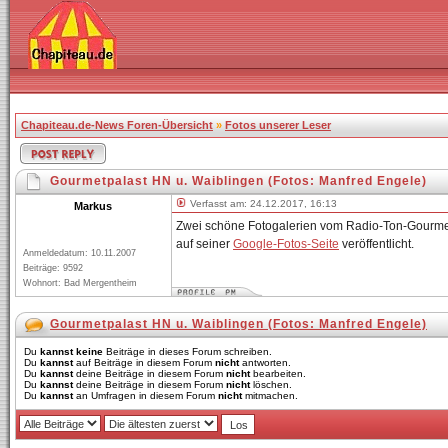
Chapiteau.de-News Foren-Übersicht
»
Fotos unserer Leser
Gourmetpalast HN u. Waiblingen (Fotos: Manfred Engele)
Verfasst am: 24.12.2017, 16:13
Markus
Zwei schöne Fotogalerien vom Radio-Ton-Gourmetp
auf seiner
Google-Fotos-Seite
veröffentlicht.
Anmeldedatum: 10.11.2007
Beiträge: 9592
Wohnort: Bad Mergentheim
Gourmetpalast HN u. Waiblingen (Fotos: Manfred Engele)
Du
kannst keine
Beiträge in dieses Forum schreiben.
Du
kannst
auf Beiträge in diesem Forum
nicht
antworten.
Du
kannst
deine Beiträge in diesem Forum
nicht
bearbeiten.
Du
kannst
deine Beiträge in diesem Forum
nicht
löschen.
Du
kannst
an Umfragen in diesem Forum
nicht
mitmachen.