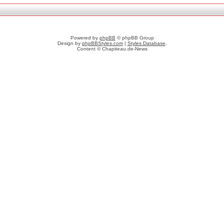
Powered by
phpBB
© phpBB Group
Design by
phpBBStyles.com
|
Styles Database
.
Content © Chapiteau.de-News