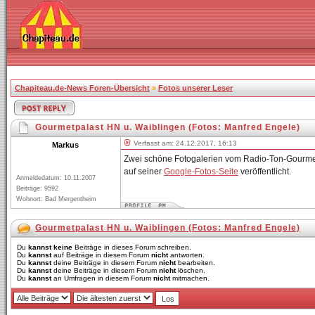
Chapiteau.de-News Foren-Übersicht
»
Fotos unserer Leser
Gourmetpalast HN u. Waiblingen (Fotos: Manfred Engele)
Verfasst am: 24.12.2017, 16:13
Markus
Zwei schöne Fotogalerien vom Radio-Ton-Gourmetp
auf seiner
Google-Fotos-Seite
veröffentlicht.
Anmeldedatum: 10.11.2007
Beiträge: 9592
Wohnort: Bad Mergentheim
Gourmetpalast HN u. Waiblingen (Fotos: Manfred Engele)
Du
kannst keine
Beiträge in dieses Forum schreiben.
Du
kannst
auf Beiträge in diesem Forum
nicht
antworten.
Du
kannst
deine Beiträge in diesem Forum
nicht
bearbeiten.
Du
kannst
deine Beiträge in diesem Forum
nicht
löschen.
Du
kannst
an Umfragen in diesem Forum
nicht
mitmachen.