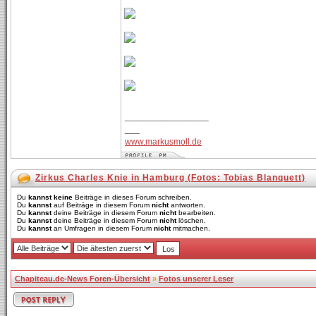
_________________
___
www.markusmoll.de
Zirkus Charles Knie in Hamburg (Fotos: Tobias Blanquett)
Du
kannst keine
Beiträge in dieses Forum schreiben.
Du
kannst
auf Beiträge in diesem Forum
nicht
antworten.
Du
kannst
deine Beiträge in diesem Forum
nicht
bearbeiten.
Du
kannst
deine Beiträge in diesem Forum
nicht
löschen.
Du
kannst
an Umfragen in diesem Forum
nicht
mitmachen.
Chapiteau.de-News Foren-Übersicht
»
Fotos unserer Leser