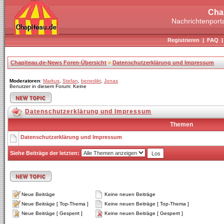
Cha
Nachrichtenporta
Registrieren
|
FAQ
Chapiteau.de-News Foren-Übersicht
»
Datenschutzerklärung und Impressum
Moderatoren
:
Markus
,
Stefan
,
benedikt
,
Jonas
Benutzer in diesem Forum: Keine
Datenschutzerklärung und Impressum
Themen
Datenschutzerklärung und Impressum
Siehe Beiträge der letzten:
Neue Beiträge
Keine neuen Beiträge
Neue Beiträge [ Top-Thema ]
Keine neuen Beiträge [ Top-Thema ]
Neue Beiträge [ Gesperrt ]
Keine neuen Beiträge [ Gesperrt ]