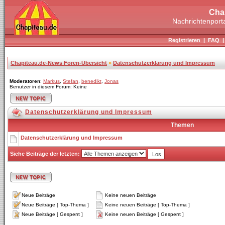
Cha
Nachrichtenporta
Registrieren
|
FAQ
Chapiteau.de-News Foren-Übersicht
»
Datenschutzerklärung und Impressum
Moderatoren
:
Markus
,
Stefan
,
benedikt
,
Jonas
Benutzer in diesem Forum: Keine
Datenschutzerklärung und Impressum
Themen
Datenschutzerklärung und Impressum
Siehe Beiträge der letzten:
Neue Beiträge
Keine neuen Beiträge
Neue Beiträge [ Top-Thema ]
Keine neuen Beiträge [ Top-Thema ]
Neue Beiträge [ Gesperrt ]
Keine neuen Beiträge [ Gesperrt ]