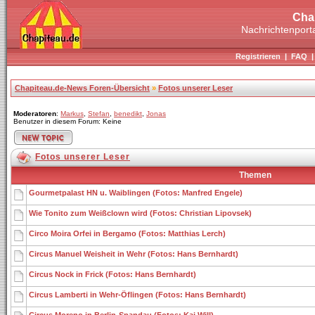
Cha
Nachrichtenporta
Registrieren
|
FAQ
Chapiteau.de-News Foren-Übersicht
»
Fotos unserer Leser
Moderatoren
:
Markus
,
Stefan
,
benedikt
,
Jonas
Benutzer in diesem Forum: Keine
Fotos unserer Leser
Themen
Gourmetpalast HN u. Waiblingen (Fotos: Manfred Engele)
Wie Tonito zum Weißclown wird (Fotos: Christian Lipovsek)
Circo Moira Orfei in Bergamo (Fotos: Matthias Lerch)
Circus Manuel Weisheit in Wehr (Fotos: Hans Bernhardt)
Circus Nock in Frick (Fotos: Hans Bernhardt)
Circus Lamberti in Wehr-Öflingen (Fotos: Hans Bernhardt)