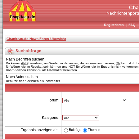
Cha
Nachrichtenporta
Registrieren
|
FAQ
Chapiteau.de-News Foren-Übersicht
Suchabfrage
Nach Begriffen suchen:
Du kannst
AND
benutzen, um Wörter zu definieren, die vorkommen müssen;
OR
kannst du b
für Wörter, die im Resultat sein können und
NOT
für Wörter, die im Ergebnis nicht vorkommen 
Das *-Zeichen kannst du als Platzhalter benutzen.
Nach Autor suchen:
Benutze das *-Zeichen als Platzhalter
Forum:
Kategorie:
Beiträge
Themen
Ergebnis anzeigen als: