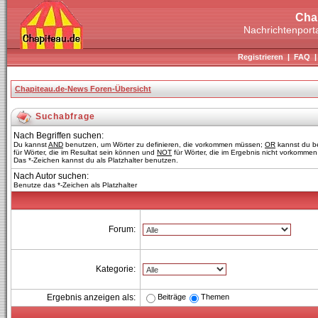
Cha
Nachrichtenporta
Registrieren
|
FAQ
Chapiteau.de-News Foren-Übersicht
Suchabfrage
Nach Begriffen suchen:
Du kannst
AND
benutzen, um Wörter zu definieren, die vorkommen müssen;
OR
kannst du b
für Wörter, die im Resultat sein können und
NOT
für Wörter, die im Ergebnis nicht vorkommen 
Das *-Zeichen kannst du als Platzhalter benutzen.
Nach Autor suchen:
Benutze das *-Zeichen als Platzhalter
Forum:
Kategorie:
Beiträge
Themen
Ergebnis anzeigen als: