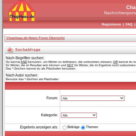
Cha
Nachrichtenporta
Registrieren
|
FAQ
Chapiteau.de-News Foren-Übersicht
Suchabfrage
Nach Begriffen suchen:
Du kannst
AND
benutzen, um Wörter zu definieren, die vorkommen müssen;
OR
kannst du b
für Wörter, die im Resultat sein können und
NOT
für Wörter, die im Ergebnis nicht vorkommen 
Das *-Zeichen kannst du als Platzhalter benutzen.
Nach Autor suchen:
Benutze das *-Zeichen als Platzhalter
Forum:
Kategorie:
Beiträge
Themen
Ergebnis anzeigen als: