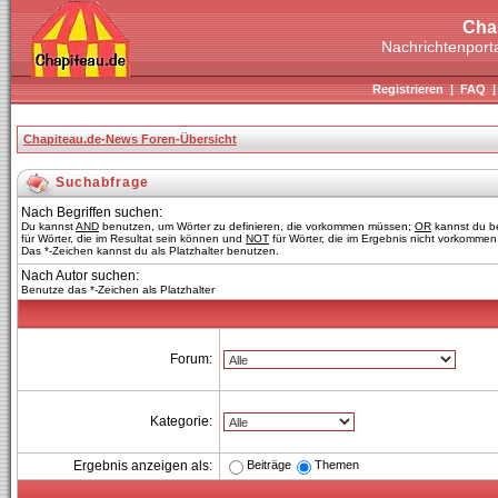
Cha
Nachrichtenporta
Registrieren
|
FAQ
Chapiteau.de-News Foren-Übersicht
Suchabfrage
Nach Begriffen suchen:
Du kannst
AND
benutzen, um Wörter zu definieren, die vorkommen müssen;
OR
kannst du b
für Wörter, die im Resultat sein können und
NOT
für Wörter, die im Ergebnis nicht vorkommen 
Das *-Zeichen kannst du als Platzhalter benutzen.
Nach Autor suchen:
Benutze das *-Zeichen als Platzhalter
Forum:
Kategorie:
Beiträge
Themen
Ergebnis anzeigen als: