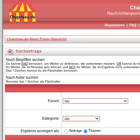
Cha
Nachrichtenporta
Registrieren
|
FAQ
Chapiteau.de-News Foren-Übersicht
Suchabfrage
Nach Begriffen suchen:
Du kannst
AND
benutzen, um Wörter zu definieren, die vorkommen müssen;
OR
kannst du b
für Wörter, die im Resultat sein können und
NOT
für Wörter, die im Ergebnis nicht vorkommen 
Das *-Zeichen kannst du als Platzhalter benutzen.
Nach Autor suchen:
Benutze das *-Zeichen als Platzhalter
Forum:
Kategorie:
Beiträge
Themen
Ergebnis anzeigen als: