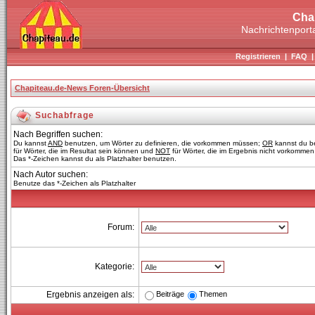
Cha
Nachrichtenporta
Registrieren
|
FAQ
Chapiteau.de-News Foren-Übersicht
Suchabfrage
Nach Begriffen suchen:
Du kannst
AND
benutzen, um Wörter zu definieren, die vorkommen müssen;
OR
kannst du b
für Wörter, die im Resultat sein können und
NOT
für Wörter, die im Ergebnis nicht vorkommen 
Das *-Zeichen kannst du als Platzhalter benutzen.
Nach Autor suchen:
Benutze das *-Zeichen als Platzhalter
Forum:
Kategorie:
Beiträge
Themen
Ergebnis anzeigen als: