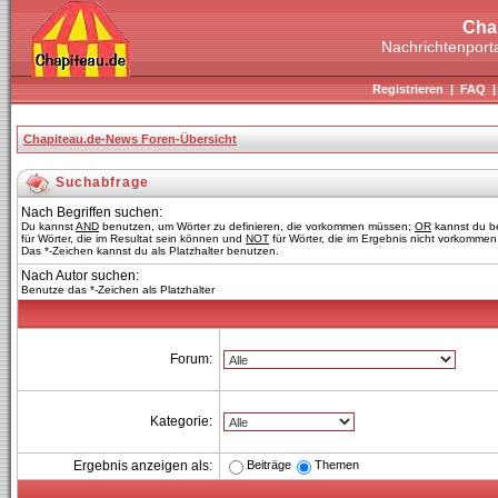
Cha
Nachrichtenporta
Registrieren
|
FAQ
Chapiteau.de-News Foren-Übersicht
Suchabfrage
Nach Begriffen suchen:
Du kannst
AND
benutzen, um Wörter zu definieren, die vorkommen müssen;
OR
kannst du b
für Wörter, die im Resultat sein können und
NOT
für Wörter, die im Ergebnis nicht vorkommen 
Das *-Zeichen kannst du als Platzhalter benutzen.
Nach Autor suchen:
Benutze das *-Zeichen als Platzhalter
Forum:
Kategorie:
Beiträge
Themen
Ergebnis anzeigen als: