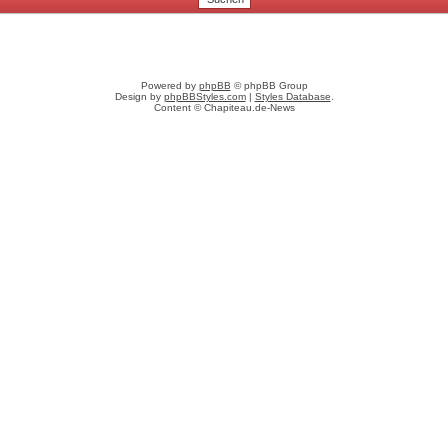
Powered by
phpBB
© phpBB Group
Design by
phpBBStyles.com
|
Styles Database
.
Content © Chapiteau.de-News