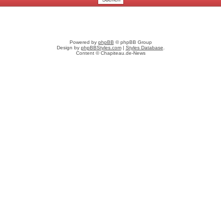
Powered by
phpBB
© phpBB Group
Design by
phpBBStyles.com
|
Styles Database
.
Content © Chapiteau.de-News