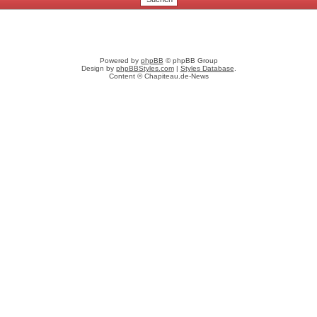
Powered by
phpBB
© phpBB Group
Design by
phpBBStyles.com
|
Styles Database
.
Content © Chapiteau.de-News