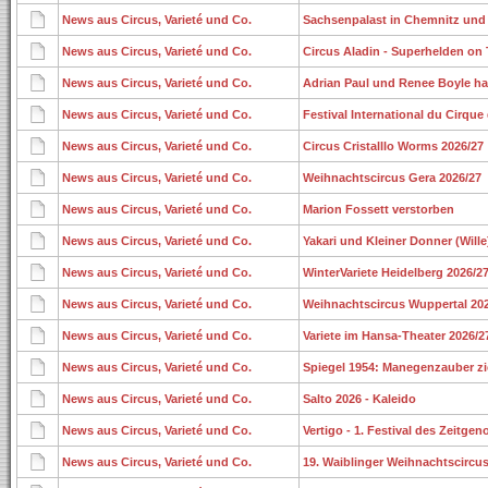
News aus Circus, Varieté und Co.
Sachsenpalast in Chemnitz und
News aus Circus, Varieté und Co.
Circus Aladin - Superhelden on 
News aus Circus, Varieté und Co.
Adrian Paul und Renee Boyle ha
News aus Circus, Varieté und Co.
Festival International du Cirqu
News aus Circus, Varieté und Co.
Circus Cristalllo Worms 2026/27
News aus Circus, Varieté und Co.
Weihnachtscircus Gera 2026/27
News aus Circus, Varieté und Co.
Marion Fossett verstorben
News aus Circus, Varieté und Co.
Yakari und Kleiner Donner (Wille
News aus Circus, Varieté und Co.
WinterVariete Heidelberg 2026/2
News aus Circus, Varieté und Co.
Weihnachtscircus Wuppertal 20
News aus Circus, Varieté und Co.
Variete im Hansa-Theater 2026/2
News aus Circus, Varieté und Co.
Spiegel 1954: Manegenzauber zi
News aus Circus, Varieté und Co.
Salto 2026 - Kaleido
News aus Circus, Varieté und Co.
Vertigo - 1. Festival des Zeitge
News aus Circus, Varieté und Co.
19. Waiblinger Weihnachtscircus