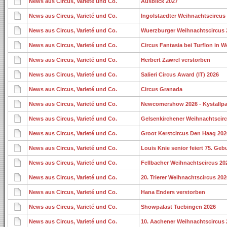
News aus Circus, Varieté und Co.
Ausblick 2027
News aus Circus, Varieté und Co.
Ingolstaedter Weihnachtscircus
News aus Circus, Varieté und Co.
Wuerzburger Weihnachtscircus 
News aus Circus, Varieté und Co.
Circus Fantasia bei Turflon in W
News aus Circus, Varieté und Co.
Herbert Zawrel verstorben
News aus Circus, Varieté und Co.
Salieri Circus Award (IT) 2026
News aus Circus, Varieté und Co.
Circus Granada
News aus Circus, Varieté und Co.
Newcomershow 2026 - Kystallpal
News aus Circus, Varieté und Co.
Gelsenkirchener Weihnachtscirc
News aus Circus, Varieté und Co.
Groot Kerstcircus Den Haag 202
News aus Circus, Varieté und Co.
Louis Knie senior feiert 75. Geb
News aus Circus, Varieté und Co.
Fellbacher Weihnachtscircus 20
News aus Circus, Varieté und Co.
20. Trierer Weihnachtscircus 202
News aus Circus, Varieté und Co.
Hana Enders verstorben
News aus Circus, Varieté und Co.
Showpalast Tuebingen 2026
News aus Circus, Varieté und Co.
10. Aachener Weihnachtscircus 