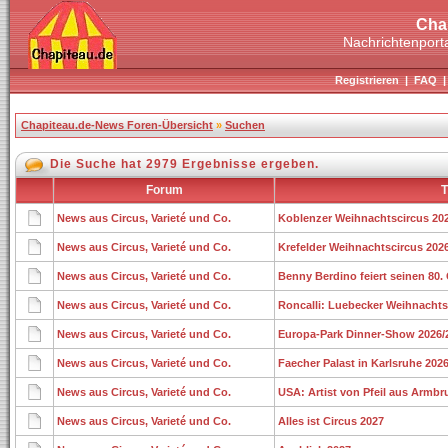
Cha
Nachrichtenporta
Registrieren
|
FAQ
Chapiteau.de-News Foren-Übersicht
»
Suchen
Die Suche hat 2979 Ergebnisse ergeben.
Forum
T
News aus Circus, Varieté und Co.
Koblenzer Weihnachtscircus 20
News aus Circus, Varieté und Co.
Krefelder Weihnachtscircus 202
News aus Circus, Varieté und Co.
Benny Berdino feiert seinen 80.
News aus Circus, Varieté und Co.
Roncalli: Luebecker Weihnachts
News aus Circus, Varieté und Co.
Europa-Park Dinner-Show 2026/
News aus Circus, Varieté und Co.
Faecher Palast in Karlsruhe 202
News aus Circus, Varieté und Co.
USA: Artist von Pfeil aus Armbr
News aus Circus, Varieté und Co.
Alles ist Circus 2027