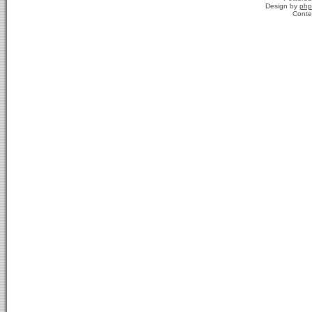
Design by
php
Conte