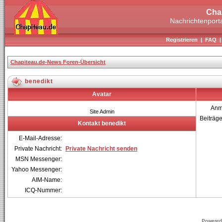
Cha
Nachrichtenporta
Registrieren
|
FAQ
Chapiteau.de-News Foren-Übersicht
benedikt
Avatar
Anm
Site Admin
Beiträg
Kontakt benedikt
E-Mail-Adresse:
Private Nachricht:
Private Nachricht senden
MSN Messenger:
Yahoo Messenger:
AIM-Name:
ICQ-Nummer:
Powered