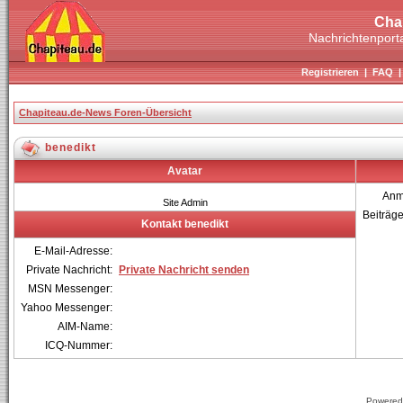
Cha
Nachrichtenporta
Registrieren
|
FAQ
Chapiteau.de-News Foren-Übersicht
benedikt
Avatar
Anm
Site Admin
Beiträg
Kontakt benedikt
E-Mail-Adresse:
Private Nachricht:
Private Nachricht senden
MSN Messenger:
Yahoo Messenger:
AIM-Name:
ICQ-Nummer:
Powered