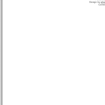
Design by
php
Conte