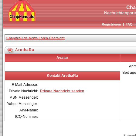
Cha
Nachrichtenporta
Registrieren
|
FAQ
Chapiteau.de-News Foren-Übersicht
ArethaRa
Avatar
Anm
Beiträg
Kontakt ArethaRa
E-Mail-Adresse:
Private Nachricht:
Private Nachricht senden
MSN Messenger:
Yahoo Messenger:
AIM-Name:
ICQ-Nummer:
Powered