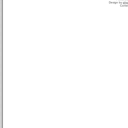
Design by
php
Conte