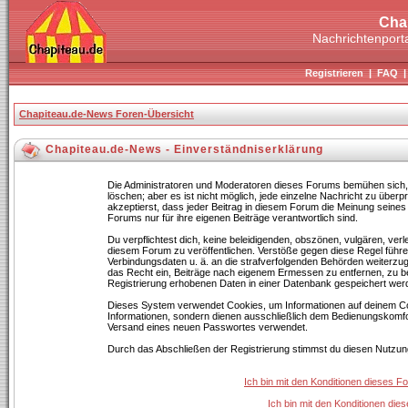
Cha
Nachrichtenporta
Registrieren
|
FAQ
Chapiteau.de-News Foren-Übersicht
Chapiteau.de-News - Einverständniserklärung
Die Administratoren und Moderatoren dieses Forums bemühen sich, B
löschen; aber es ist nicht möglich, jede einzelne Nachricht zu über
akzeptierst, dass jeder Beitrag in diesem Forum die Meinung seines
Forums nur für ihre eigenen Beiträge verantwortlich sind.
Du verpflichtest dich, keine beleidigenden, obszönen, vulgären, ve
diesem Forum zu veröffentlichen. Verstöße gegen diese Regel führen
Verbindungsdaten u. ä. an die strafverfolgenden Behörden weiterz
das Recht ein, Beiträge nach eigenem Ermessen zu entfernen, zu b
Registrierung erhobenen Daten in einer Datenbank gespeichert wer
Dieses System verwendet Cookies, um Informationen auf deinem Co
Informationen, sondern dienen ausschließlich dem Bedienungskomfor
Versand eines neuen Passwortes verwendet.
Durch das Abschließen der Registrierung stimmst du diesen Nutzu
Ich bin mit den Konditionen dieses 
Ich bin mit den Konditionen di