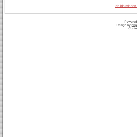
Ich bin mit den
Powered
Design by
php
Conte