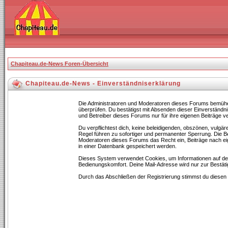
Chapiteau.de-News Foren-Übersicht
Chapiteau.de-News - Einverständniserklärung
Die Administratoren und Moderatoren dieses Forums bemühen s
überprüfen. Du bestätigst mit Absenden dieser Einverständn
und Betreiber dieses Forums nur für ihre eigenen Beiträge ve
Du verpflichtest dich, keine beleidigenden, obszönen, vulgä
Regel führen zu sofortiger und permanenter Sperrung. Die Be
Moderatoren dieses Forums das Recht ein, Beiträge nach ei
in einer Datenbank gespeichert werden.
Dieses System verwendet Cookies, um Informationen auf de
Bedienungskomfort. Deine Mail-Adresse wird nur zur Bestät
Durch das Abschließen der Registrierung stimmst du diese