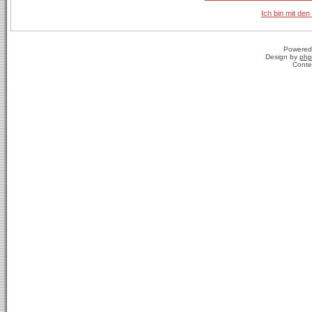
Ich bin mit den
Powered
Design by
php
Conte