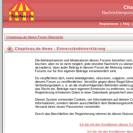
Cha
Nachrichtenporta
Registrieren
|
FAQ
Chapiteau.de-News Foren-Übersicht
Chapiteau.de-News - Einverständniserklärung
Die Administratoren und Moderatoren dieses Forums bemühen sich, B
löschen; aber es ist nicht möglich, jede einzelne Nachricht zu über
akzeptierst, dass jeder Beitrag in diesem Forum die Meinung seines
Forums nur für ihre eigenen Beiträge verantwortlich sind.
Du verpflichtest dich, keine beleidigenden, obszönen, vulgären, ve
diesem Forum zu veröffentlichen. Verstöße gegen diese Regel führen
Verbindungsdaten u. ä. an die strafverfolgenden Behörden weiterz
das Recht ein, Beiträge nach eigenem Ermessen zu entfernen, zu b
Registrierung erhobenen Daten in einer Datenbank gespeichert wer
Dieses System verwendet Cookies, um Informationen auf deinem Co
Informationen, sondern dienen ausschließlich dem Bedienungskomfor
Versand eines neuen Passwortes verwendet.
Durch das Abschließen der Registrierung stimmst du diesen Nutzu
Ich bin mit den Konditionen dieses 
Ich bin mit den Konditionen di