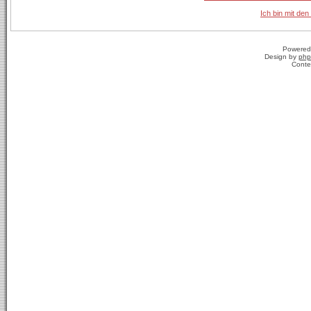
Ich bin mit den
Powered
Design by
php
Conte