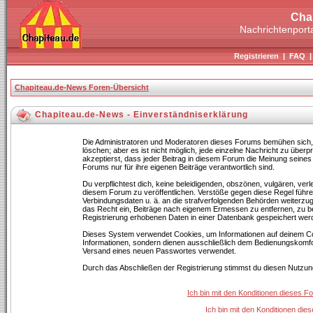
Cha
Nachrichtenporta
Registrieren
|
FAQ
Chapiteau.de-News Foren-Übersicht
Chapiteau.de-News - Einverständniserklärung
Die Administratoren und Moderatoren dieses Forums bemühen sich, B
löschen; aber es ist nicht möglich, jede einzelne Nachricht zu über
akzeptierst, dass jeder Beitrag in diesem Forum die Meinung seines
Forums nur für ihre eigenen Beiträge verantwortlich sind.
Du verpflichtest dich, keine beleidigenden, obszönen, vulgären, ve
diesem Forum zu veröffentlichen. Verstöße gegen diese Regel führen
Verbindungsdaten u. ä. an die strafverfolgenden Behörden weiterz
das Recht ein, Beiträge nach eigenem Ermessen zu entfernen, zu b
Registrierung erhobenen Daten in einer Datenbank gespeichert wer
Dieses System verwendet Cookies, um Informationen auf deinem Co
Informationen, sondern dienen ausschließlich dem Bedienungskomfor
Versand eines neuen Passwortes verwendet.
Durch das Abschließen der Registrierung stimmst du diesen Nutzu
Ich bin mit den Konditionen dieses 
Ich bin mit den Konditionen di