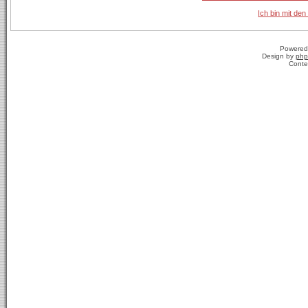
Ich bin mit den
Powered
Design by
php
Conte