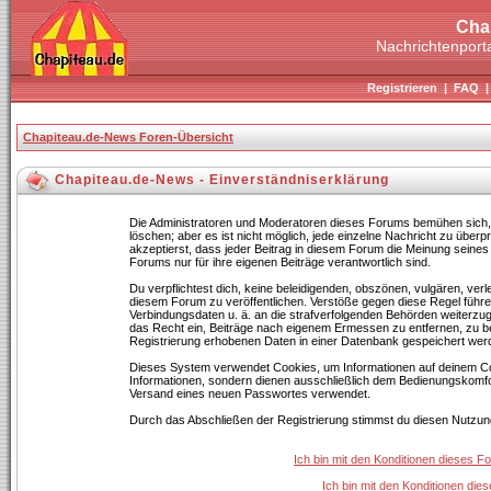
Cha
Nachrichtenporta
Registrieren
|
FAQ
Chapiteau.de-News Foren-Übersicht
Chapiteau.de-News - Einverständniserklärung
Die Administratoren und Moderatoren dieses Forums bemühen sich, B
löschen; aber es ist nicht möglich, jede einzelne Nachricht zu über
akzeptierst, dass jeder Beitrag in diesem Forum die Meinung seines
Forums nur für ihre eigenen Beiträge verantwortlich sind.
Du verpflichtest dich, keine beleidigenden, obszönen, vulgären, ve
diesem Forum zu veröffentlichen. Verstöße gegen diese Regel führen
Verbindungsdaten u. ä. an die strafverfolgenden Behörden weiterz
das Recht ein, Beiträge nach eigenem Ermessen zu entfernen, zu b
Registrierung erhobenen Daten in einer Datenbank gespeichert wer
Dieses System verwendet Cookies, um Informationen auf deinem Co
Informationen, sondern dienen ausschließlich dem Bedienungskomfor
Versand eines neuen Passwortes verwendet.
Durch das Abschließen der Registrierung stimmst du diesen Nutzu
Ich bin mit den Konditionen dieses 
Ich bin mit den Konditionen di