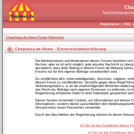
Cha
Nachrichtenporta
Registrieren
|
FAQ
Chapiteau.de-News Foren-Übersicht
Chapiteau.de-News - Einverständniserklärung
Die Administratoren und Moderatoren dieses Forums bemühen sich, B
löschen; aber es ist nicht möglich, jede einzelne Nachricht zu über
akzeptierst, dass jeder Beitrag in diesem Forum die Meinung seines
Forums nur für ihre eigenen Beiträge verantwortlich sind.
Du verpflichtest dich, keine beleidigenden, obszönen, vulgären, ve
diesem Forum zu veröffentlichen. Verstöße gegen diese Regel führen
Verbindungsdaten u. ä. an die strafverfolgenden Behörden weiterz
das Recht ein, Beiträge nach eigenem Ermessen zu entfernen, zu b
Registrierung erhobenen Daten in einer Datenbank gespeichert wer
Dieses System verwendet Cookies, um Informationen auf deinem Co
Informationen, sondern dienen ausschließlich dem Bedienungskomfor
Versand eines neuen Passwortes verwendet.
Durch das Abschließen der Registrierung stimmst du diesen Nutzu
Ich bin mit den Konditionen dieses 
Ich bin mit den Konditionen di