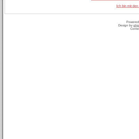
Ich bin mit den
Powered
Design by
php
Conte