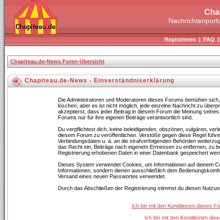
Cha
Nachrichtenporta
Registrieren
|
FAQ
Chapiteau.de-News Foren-Übersicht
Chapiteau.de-News - Einverständniserklärung
Die Administratoren und Moderatoren dieses Forums bemühen sich, B
löschen; aber es ist nicht möglich, jede einzelne Nachricht zu über
akzeptierst, dass jeder Beitrag in diesem Forum die Meinung seines
Forums nur für ihre eigenen Beiträge verantwortlich sind.
Du verpflichtest dich, keine beleidigenden, obszönen, vulgären, ve
diesem Forum zu veröffentlichen. Verstöße gegen diese Regel führen
Verbindungsdaten u. ä. an die strafverfolgenden Behörden weiterz
das Recht ein, Beiträge nach eigenem Ermessen zu entfernen, zu b
Registrierung erhobenen Daten in einer Datenbank gespeichert wer
Dieses System verwendet Cookies, um Informationen auf deinem Co
Informationen, sondern dienen ausschließlich dem Bedienungskomfor
Versand eines neuen Passwortes verwendet.
Durch das Abschließen der Registrierung stimmst du diesen Nutzu
Ich bin mit den Konditionen dieses 
Ich bin mit den Konditionen di