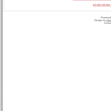
Ich bin mit den
Powered
Design by
php
Conte