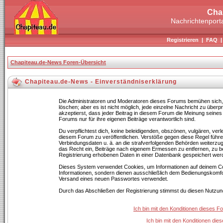
Cha
Nachrichtenporta
Registrieren
|
FAQ
Chapiteau.de-News Foren-Übersicht
Chapiteau.de-News - Einverständniserklärung
Die Administratoren und Moderatoren dieses Forums bemühen sich, B
löschen; aber es ist nicht möglich, jede einzelne Nachricht zu über
akzeptierst, dass jeder Beitrag in diesem Forum die Meinung seines
Forums nur für ihre eigenen Beiträge verantwortlich sind.
Du verpflichtest dich, keine beleidigenden, obszönen, vulgären, ve
diesem Forum zu veröffentlichen. Verstöße gegen diese Regel führen
Verbindungsdaten u. ä. an die strafverfolgenden Behörden weiterz
das Recht ein, Beiträge nach eigenem Ermessen zu entfernen, zu b
Registrierung erhobenen Daten in einer Datenbank gespeichert wer
Dieses System verwendet Cookies, um Informationen auf deinem Co
Informationen, sondern dienen ausschließlich dem Bedienungskomfor
Versand eines neuen Passwortes verwendet.
Durch das Abschließen der Registrierung stimmst du diesen Nutzu
Ich bin mit den Konditionen dieses 
Ich bin mit den Konditionen di