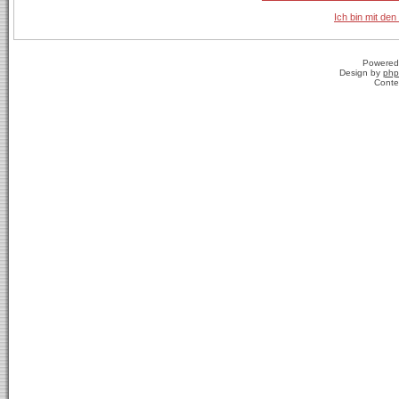
Ich bin mit den
Powered
Design by
php
Conte