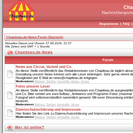
Cha
Nachrichtenporta
Registrieren
|
FAQ
Chapiteau.de-News Foren-Übersicht
Aktuelles Datum und Uhrzeit: 07.08.2026, 22:37
Alle Zeiten sind GMT + 1 Stunde
Chapiteau.de-News
Forum
News aus Circus, Varieté und Co.
An dieser Stelle veröffentlicht das Redaktionsteam von Chapiteau.de täglich aktue
Gestaltung unserer News können sich alle Leser einbringen. Sehr gerne nimmt di
Neuigkeiten per E-Mail an news@chapiteau.de entgegen.
Moderatoren
Markus
,
Stefan
,
benedikt
,
simon
,
Jonas
Fotos unserer Leser
An dieser Stelle veröffentlicht das Redaktionsteam von Chapiteau.de ausgewählte
und Co. Bitte sendet uns eure Aufbau-, Ambiance und Programm-Fotos (maximal 
Fotograf wird selbstverständlich namentlich genannt. Mit eurer Einsendung erklärt 
besitzen.
Moderatoren
Markus
,
Stefan
,
benedikt
,
Jonas
Datenschutzerklärung und Impressum
Hier finden Sie den Link zu Datenschutzerklärung und Impressum unseres Nachri
Moderatoren
Markus
,
Stefan
,
benedikt
,
Jonas
Wer ist online?