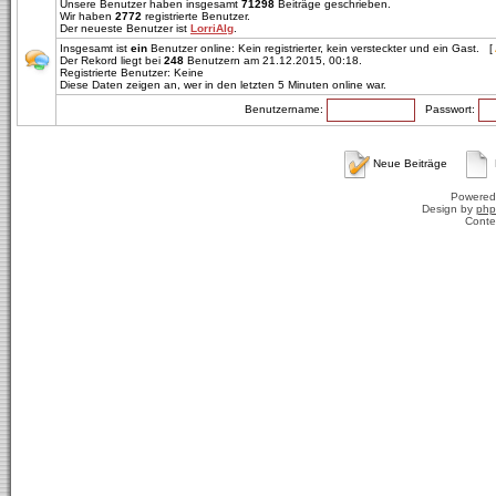
Unsere Benutzer haben insgesamt
71298
Beiträge geschrieben.
Wir haben
2772
registrierte Benutzer.
Der neueste Benutzer ist
LorriAlg
.
Insgesamt ist
ein
Benutzer online: Kein registrierter, kein versteckter und ein Gast. [
Der Rekord liegt bei
248
Benutzern am 21.12.2015, 00:18.
Registrierte Benutzer: Keine
Diese Daten zeigen an, wer in den letzten 5 Minuten online war.
Benutzername:
Passwort:
Neue Beiträge
Powered
Design by
php
Conte