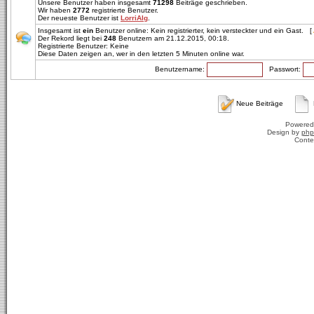
Unsere Benutzer haben insgesamt
71298
Beiträge geschrieben.
Wir haben
2772
registrierte Benutzer.
Der neueste Benutzer ist
LorriAlg
.
Insgesamt ist
ein
Benutzer online: Kein registrierter, kein versteckter und ein Gast. [
Der Rekord liegt bei
248
Benutzern am 21.12.2015, 00:18.
Registrierte Benutzer: Keine
Diese Daten zeigen an, wer in den letzten 5 Minuten online war.
Benutzername:
Passwort:
Neue Beiträge
Powered
Design by
php
Conte