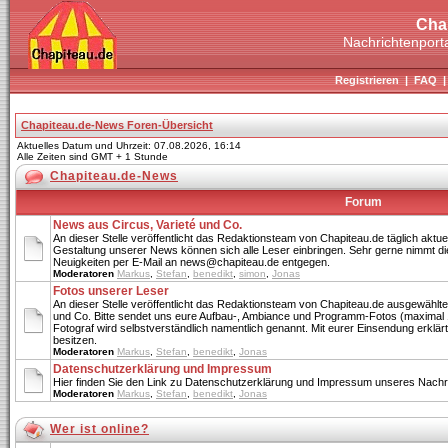
Cha
Nachrichtenporta
Registrieren
|
FAQ
Chapiteau.de-News Foren-Übersicht
Aktuelles Datum und Uhrzeit: 07.08.2026, 16:14
Alle Zeiten sind GMT + 1 Stunde
Chapiteau.de-News
Forum
News aus Circus, Varieté und Co.
An dieser Stelle veröffentlicht das Redaktionsteam von Chapiteau.de täglich aktue
Gestaltung unserer News können sich alle Leser einbringen. Sehr gerne nimmt di
Neuigkeiten per E-Mail an news@chapiteau.de entgegen.
Moderatoren
Markus
,
Stefan
,
benedikt
,
simon
,
Jonas
Fotos unserer Leser
An dieser Stelle veröffentlicht das Redaktionsteam von Chapiteau.de ausgewählte
und Co. Bitte sendet uns eure Aufbau-, Ambiance und Programm-Fotos (maximal 
Fotograf wird selbstverständlich namentlich genannt. Mit eurer Einsendung erklärt 
besitzen.
Moderatoren
Markus
,
Stefan
,
benedikt
,
Jonas
Datenschutzerklärung und Impressum
Hier finden Sie den Link zu Datenschutzerklärung und Impressum unseres Nachri
Moderatoren
Markus
,
Stefan
,
benedikt
,
Jonas
Wer ist online?