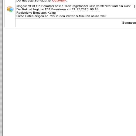
Der neueste Benutzer ist
OctavioP
.
Insgesamt ist
ein
Benutzer online: Kein registrierter, kein versteckter und ein Gast. [
Der Rekord liegt bei
248
Benutzern am 21.12.2015, 00:18.
Registrierte Benutzer: Keine
Diese Daten zeigen an, wer in den letzten 5 Minuten online war.
Benutze