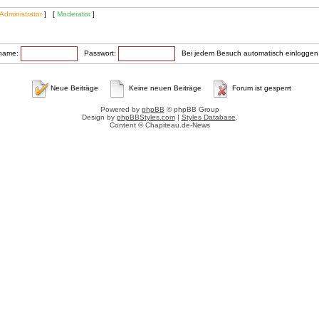
Administrator
] [
Moderator
]
rname:
Passwort:
Bei jedem Besuch automatisch einlogge
Neue Beiträge
Keine neuen Beiträge
Forum ist gesperrt
Powered by
phpBB
© phpBB Group
Design by
phpBBStyles.com
|
Styles Database
.
Content © Chapiteau.de-News