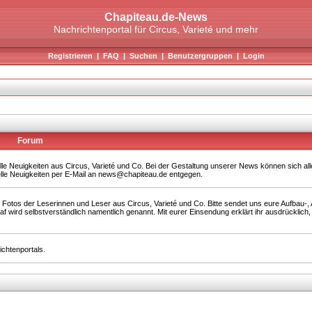
Chapiteau.de-News
Nachrichtenportal für Circus, Varieté und mehr
Registrieren
|
FAQ
|
Suchen
|
Benutzergruppen
|
Login
Forum
elle Neuigkeiten aus Circus, Varieté und Co. Bei der Gestaltung unserer News können sich al
elle Neuigkeiten per E-Mail an news@chapiteau.de entgegen.
 Fotos der Leserinnen und Leser aus Circus, Varieté und Co. Bitte sendet uns eure Aufbau-
ird selbstverständlich namentlich genannt. Mit eurer Einsendung erklärt ihr ausdrücklich,
chtenportals.