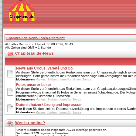
Chapiteau.de-News Foren-Übersicht
Aktuelles Datum und Uhrzeit: 08.08.2026, 08:49
Alle Zeiten sind GMT + 1 Stunde
Chapiteau.de-News
News aus Circus, Varieté und Co.
An dieser Stelle veröffentlicht das Redaktionsteam von Chapiteau.de täglich aktu
einbringen. Sehr gerne nimmt die Redaktion Vorschläge und Anregungen für aktu
Moderatoren
Markus
,
Stefan
,
benedikt
,
simon
,
Jonas
Fotos unserer Leser
An dieser Stelle veröffentlicht das Redaktionsteam von Chapiteau.de ausgewählte
Programm-Fotos (maximal 15 Fotos je Serie) an news@chapiteau.de. Der Fotograf w
erforderlichen Bildrechte zu besitzen.
Moderatoren
Markus
,
Stefan
,
benedikt
,
Jonas
Datenschutzerklärung und Impressum
Hier finden Sie den Link zu Datenschutzerklärung und Impressum unseres Nachri
Moderatoren
Markus
,
Stefan
,
benedikt
,
Jonas
Wer ist online?
Unsere Benutzer haben insgesamt
71298
Beiträge geschrieben.
Wir haben
2773
registrierte Benutzer.