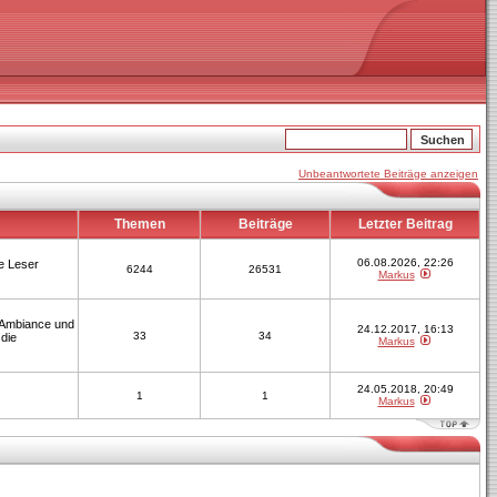
Unbeantwortete Beiträge anzeigen
Themen
Beiträge
Letzter Beitrag
06.08.2026, 22:26
le Leser
6244
26531
Markus
, Ambiance und
24.12.2017, 16:13
33
34
 die
Markus
24.05.2018, 20:49
1
1
Markus