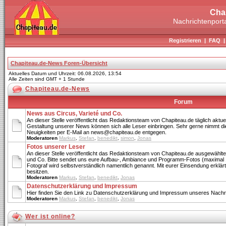
Cha
Nachrichtenporta
Registrieren
|
FAQ
Chapiteau.de-News Foren-Übersicht
Aktuelles Datum und Uhrzeit: 06.08.2026, 13:54
Alle Zeiten sind GMT + 1 Stunde
Chapiteau.de-News
Forum
News aus Circus, Varieté und Co.
An dieser Stelle veröffentlicht das Redaktionsteam von Chapiteau.de täglich aktue
Gestaltung unserer News können sich alle Leser einbringen. Sehr gerne nimmt di
Neuigkeiten per E-Mail an news@chapiteau.de entgegen.
Moderatoren
Markus
,
Stefan
,
benedikt
,
simon
,
Jonas
Fotos unserer Leser
An dieser Stelle veröffentlicht das Redaktionsteam von Chapiteau.de ausgewählte
und Co. Bitte sendet uns eure Aufbau-, Ambiance und Programm-Fotos (maximal 
Fotograf wird selbstverständlich namentlich genannt. Mit eurer Einsendung erklärt 
besitzen.
Moderatoren
Markus
,
Stefan
,
benedikt
,
Jonas
Datenschutzerklärung und Impressum
Hier finden Sie den Link zu Datenschutzerklärung und Impressum unseres Nachri
Moderatoren
Markus
,
Stefan
,
benedikt
,
Jonas
Wer ist online?