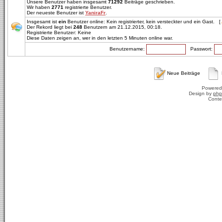
Unsere Benutzer haben insgesamt
71292
Beiträge geschrieben.
Wir haben
2771
registrierte Benutzer.
Der neueste Benutzer ist
YaniraFr
.
Insgesamt ist
ein
Benutzer online: Kein registrierter, kein versteckter und ein Gast. [
Der Rekord liegt bei
248
Benutzern am 21.12.2015, 00:18.
Registrierte Benutzer: Keine
Diese Daten zeigen an, wer in den letzten 5 Minuten online war.
Benutzername:
Passwort:
Neue Beiträge
Powered
Design by
php
Conte