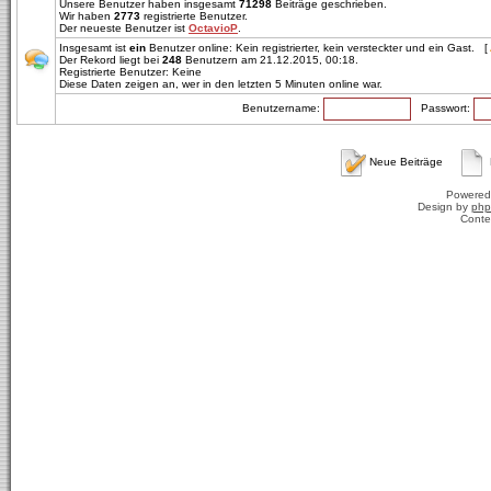
Unsere Benutzer haben insgesamt
71298
Beiträge geschrieben.
Wir haben
2773
registrierte Benutzer.
Der neueste Benutzer ist
OctavioP
.
Insgesamt ist
ein
Benutzer online: Kein registrierter, kein versteckter und ein Gast. [
Der Rekord liegt bei
248
Benutzern am 21.12.2015, 00:18.
Registrierte Benutzer: Keine
Diese Daten zeigen an, wer in den letzten 5 Minuten online war.
Benutzername:
Passwort:
Neue Beiträge
Powered
Design by
php
Conte