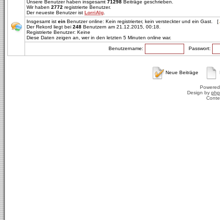
Unsere Benutzer haben insgesamt
71298
Beiträge geschrieben.
Wir haben
2772
registrierte Benutzer.
Der neueste Benutzer ist
LorriAlg
.
Insgesamt ist
ein
Benutzer online: Kein registrierter, kein versteckter und ein Gast. [
Der Rekord liegt bei
248
Benutzern am 21.12.2015, 00:18.
Registrierte Benutzer: Keine
Diese Daten zeigen an, wer in den letzten 5 Minuten online war.
Benutzername:
Passwort:
Neue Beiträge
Powered
Design by
php
Conte