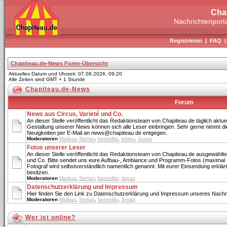
Cha
Nachrichtenporta
Registrieren
|
FAQ
Chapiteau.de-News Foren-Übersicht
Aktuelles Datum und Uhrzeit: 07.08.2026, 09:20
Alle Zeiten sind GMT + 1 Stunde
Chapiteau.de-News
Forum
News aus Circus, Varieté und Co.
An dieser Stelle veröffentlicht das Redaktionsteam von Chapiteau.de täglich aktue
Gestaltung unserer News können sich alle Leser einbringen. Sehr gerne nimmt di
Neuigkeiten per E-Mail an news@chapiteau.de entgegen.
Moderatoren
Markus
,
Stefan
,
benedikt
,
simon
,
Jonas
Fotos unserer Leser
An dieser Stelle veröffentlicht das Redaktionsteam von Chapiteau.de ausgewählte
und Co. Bitte sendet uns eure Aufbau-, Ambiance und Programm-Fotos (maximal 
Fotograf wird selbstverständlich namentlich genannt. Mit eurer Einsendung erklärt 
besitzen.
Moderatoren
Markus
,
Stefan
,
benedikt
,
Jonas
Datenschutzerklärung und Impressum
Hier finden Sie den Link zu Datenschutzerklärung und Impressum unseres Nachri
Moderatoren
Markus
,
Stefan
,
benedikt
,
Jonas
Wer ist online?