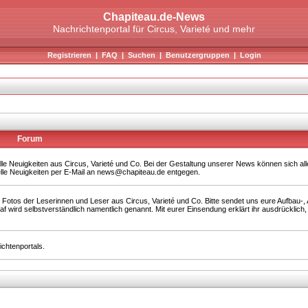
Chapiteau.de-News
Nachrichtenportal für Circus, Varieté und mehr
Registrieren
|
FAQ
|
Suchen
|
Benutzergruppen
|
Login
Forum
elle Neuigkeiten aus Circus, Varieté und Co. Bei der Gestaltung unserer News können sich al
elle Neuigkeiten per E-Mail an news@chapiteau.de entgegen.
 Fotos der Leserinnen und Leser aus Circus, Varieté und Co. Bitte sendet uns eure Aufbau-
ird selbstverständlich namentlich genannt. Mit eurer Einsendung erklärt ihr ausdrücklich,
chtenportals.