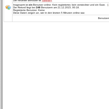
Der neueste Benutzer ist
YaniraFr
.
Insgesamt ist
ein
Benutzer online: Kein registrierter, kein versteckter und ein Gast. [
Der Rekord liegt bei
248
Benutzern am 21.12.2015, 00:18.
Registrierte Benutzer: Keine
Diese Daten zeigen an, wer in den letzten 5 Minuten online war.
Benutze