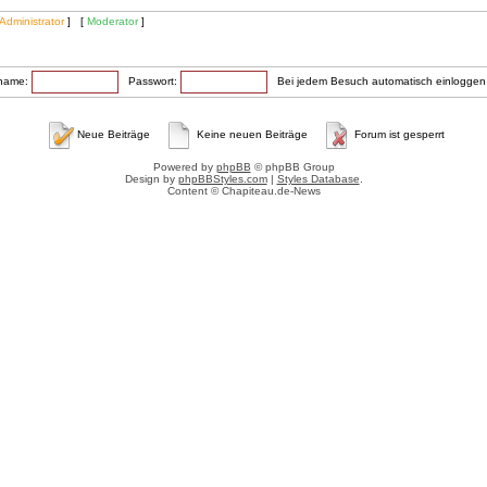
Administrator
] [
Moderator
]
rname:
Passwort:
Bei jedem Besuch automatisch einlogge
Neue Beiträge
Keine neuen Beiträge
Forum ist gesperrt
Powered by
phpBB
© phpBB Group
Design by
phpBBStyles.com
|
Styles Database
.
Content © Chapiteau.de-News