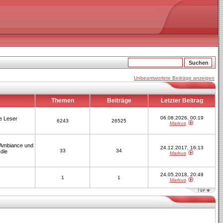
Unbeantwortete Beiträge anzeigen
Themen
Beiträge
Letzter Beitrag
06.08.2026, 00:19
le Leser
6243
26525
Markus
, Ambiance und
24.12.2017, 16:13
33
34
 die
Markus
24.05.2018, 20:49
1
1
Markus