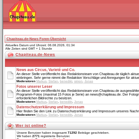
Chapiteau.de-News Foren-Übersicht
Aktuelles Datum und Uhrzeit: 06.08.2026, 01:34
Alle Zeiten sind GMT + 1 Stunde
Chapiteau.de-News
News aus Circus, Varieté und Co.
An dieser Stelle veröffentlicht das Redaktionsteam von Chapiteau.de täglich aktu
einbringen. Sehr gerne nimmt die Redaktion Vorschläge und Anregungen für aktu
Moderatoren
Markus
,
Stefan
,
benedikt
,
simon
,
Jonas
Fotos unserer Leser
An dieser Stelle veröffentlicht das Redaktionsteam von Chapiteau.de ausgewählte
Programm-Fotos (maximal 15 Fotos je Serie) an news@chapiteau.de. Der Fotograf w
erforderlichen Bildrechte zu besitzen.
Moderatoren
Markus
,
Stefan
,
benedikt
,
Jonas
Datenschutzerklärung und Impressum
Hier finden Sie den Link zu Datenschutzerklärung und Impressum unseres Nachri
Moderatoren
Markus
,
Stefan
,
benedikt
,
Jonas
Wer ist online?
Unsere Benutzer haben insgesamt
71292
Beiträge geschrieben.
Wir haben
2771
registrierte Benutzer.