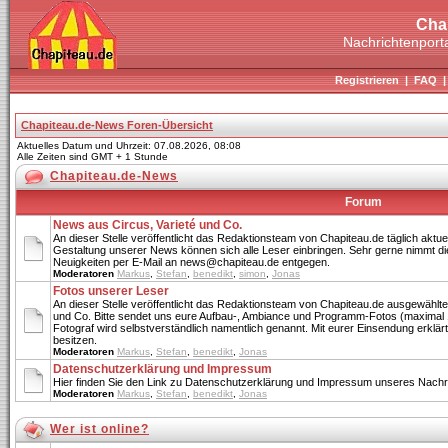
Cha
Nachrichtenporta
Registrieren
|
FAQ
Chapiteau.de-News Foren-Übersicht
Aktuelles Datum und Uhrzeit: 07.08.2026, 08:08
Alle Zeiten sind GMT + 1 Stunde
Chapiteau.de-News
Forum
News aus Circus, Varieté und Co.
An dieser Stelle veröffentlicht das Redaktionsteam von Chapiteau.de täglich aktue
Gestaltung unserer News können sich alle Leser einbringen. Sehr gerne nimmt di
Neuigkeiten per E-Mail an news@chapiteau.de entgegen.
Moderatoren
Markus
,
Stefan
,
benedikt
,
simon
,
Jonas
Fotos unserer Leser
An dieser Stelle veröffentlicht das Redaktionsteam von Chapiteau.de ausgewählte
und Co. Bitte sendet uns eure Aufbau-, Ambiance und Programm-Fotos (maximal 
Fotograf wird selbstverständlich namentlich genannt. Mit eurer Einsendung erklärt 
besitzen.
Moderatoren
Markus
,
Stefan
,
benedikt
,
Jonas
Datenschutzerklärung und Impressum
Hier finden Sie den Link zu Datenschutzerklärung und Impressum unseres Nachri
Moderatoren
Markus
,
Stefan
,
benedikt
,
Jonas
Wer ist online?