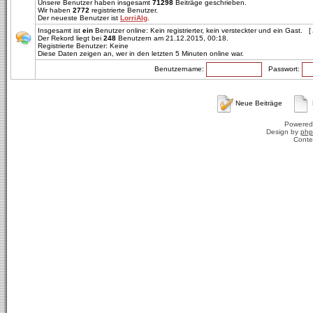
Unsere Benutzer haben insgesamt
71298
Beiträge geschrieben.
Wir haben
2772
registrierte Benutzer.
Der neueste Benutzer ist
LorriAlg
.
Insgesamt ist
ein
Benutzer online: Kein registrierter, kein versteckter und ein Gast. [
Der Rekord liegt bei
248
Benutzern am 21.12.2015, 00:18.
Registrierte Benutzer: Keine
Diese Daten zeigen an, wer in den letzten 5 Minuten online war.
Benutzername:
Passwort:
Neue Beiträge
Powered
Design by
php
Conte