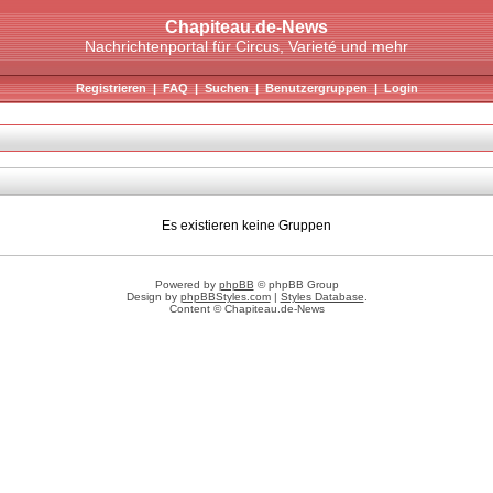
Chapiteau.de-News
Nachrichtenportal für Circus, Varieté und mehr
Registrieren
|
FAQ
|
Suchen
|
Benutzergruppen
|
Login
Es existieren keine Gruppen
Powered by
phpBB
© phpBB Group
Design by
phpBBStyles.com
|
Styles Database
.
Content © Chapiteau.de-News