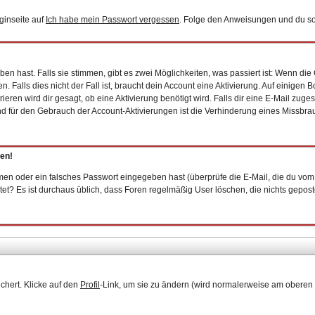
ginseite auf
Ich habe mein Passwort vergessen
. Folge den Anweisungen und du sol
n hast. Falls sie stimmen, gibt es zwei Möglichkeiten, was passiert ist: Wenn d
Falls dies nicht der Fall ist, braucht dein Account eine Aktivierung. Auf einigen 
ieren wird dir gesagt, ob eine Aktivierung benötigt wird. Falls dir eine E-Mail zug
und für den Gebrauch der Account-Aktivierungen ist die Verhinderung eines Missbr
gen!
en oder ein falsches Passwort eingegeben hast (überprüfe die E-Mail, die du vom
epostet? Es ist durchaus üblich, dass Foren regelmäßig User löschen, die nichts gep
chert. Klicke auf den
Profil
-Link, um sie zu ändern (wird normalerweise am oberen 