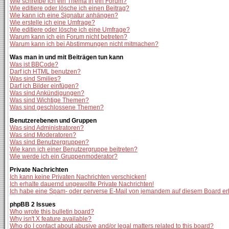
Wie schreibe ich ein Thema in ein Forum?
Wie editiere oder lösche ich einen Beitrag?
Wie kann ich eine Signatur anhängen?
Wie erstelle ich eine Umfrage?
Wie editiere oder lösche ich eine Umfrage?
Warum kann ich ein Forum nicht betreten?
Warum kann ich bei Abstimmungen nicht mitmachen?
Was man in und mit Beiträgen tun kann
Was ist BBCode?
Darf ich HTML benutzen?
Was sind Smilies?
Darf ich Bilder einfügen?
Was sind Ankündigungen?
Was sind Wichtige Themen?
Was sind geschlossene Themen?
Benutzerebenen und Gruppen
Was sind Administratoren?
Was sind Moderatoren?
Was sind Benutzergruppen?
Wie kann ich einer Benutzergruppe beitreten?
Wie werde ich ein Gruppenmoderator?
Private Nachrichten
Ich kann keine Privaten Nachrichten verschicken!
Ich erhalte dauernd ungewollte Private Nachrichten!
Ich habe eine Spam- oder perverse E-Mail von jemandem auf diesem Board er
phpBB 2 Issues
Who wrote this bulletin board?
Why isn't X feature available?
Who do I contact about abusive and/or legal matters related to this board?