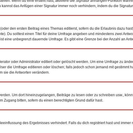
ellen. Wenn du eine erstellt hast, aktiviere die
Signatur anhängen
-Funktion währe
 kannst das Anfügen einer Signatur immer noch verhindern, indem du die Signatur
(oder den ersten Beitrag eines Themas editierst, sofern du die Erlaubnis dazu hast)
chte). Du solltest einen Titel für deine Umfrage angeben und mindestens zwei Antw
0 ist eine unbegrenzt dauernde Umfrage. Es gibt eine Grenze bei der Anzahl an Antwo
tor oder Administrator editiert oder gelöscht werden. Um eine Umfrage zu ändern
 die Umfrage editieren oder löschen; falls jedoch schon jemand mit gestimmt hat
m sie die Antworten verändern.
den. Um dort hineinzugelangen, Beiträge zu lesen oder zu schreiben usw., könnt
um Zugang bitten, sofern du einen berechtigten Grund dafür hast.
influssung des Ergebnisses verhindert. Falls du dich registriert hast und immer no