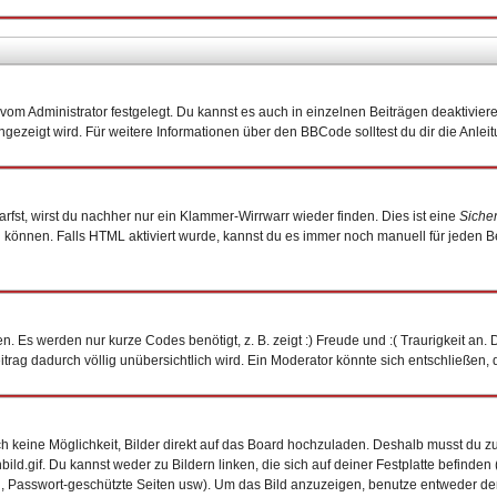
om Administrator festgelegt. Du kannst es auch in einzelnen Beiträgen deaktivier
ngezeigt wird. Für weitere Informationen über den BBCode solltest du dir die Anlei
arfst, wirst du nachher nur ein Klammer-Wirrwarr wieder finden. Dies ist eine
Siche
önnen. Falls HTML aktiviert wurde, kannst du es immer noch manuell für jeden B
. Es werden nur kurze Codes benötigt, z. B. zeigt :) Freude und :( Traurigkeit an.
eitrag dadurch völlig unübersichtlich wird. Ein Moderator könnte sich entschließen,
och keine Möglichkeit, Bilder direkt auf das Board hochzuladen. Deshalb musst du z
bild.gif. Du kannst weder zu Bildern linken, die sich auf deiner Festplatte befinde
n, Passwort-geschützte Seiten usw). Um das Bild anzuzeigen, benutze entweder de