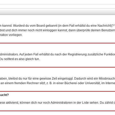
oggen kannst. Wurdest du vom Board gebannt (in dem Fall erhältst du eine Nachricht
 bist und dich immer noch nicht einloggen kannst, dann überprüfe deinen Benutzern
ation vorliegen.
inistrators. Auf jeden Fall erhältst du nach der Registrierung zusätzliche Funktionen
 solltest es also gleich tun.
haben, bleibst du nur für eine gewisse Zeit eingeloggt. Dadurch wird ein Missbrauc
 einem fremden Rechner sitzt, z. B. in einer Bücherei oder Universität, im Interne
aucht?
ese aktivierst, können dich nur noch Administratoren in der Liste sehen. Du zählst 