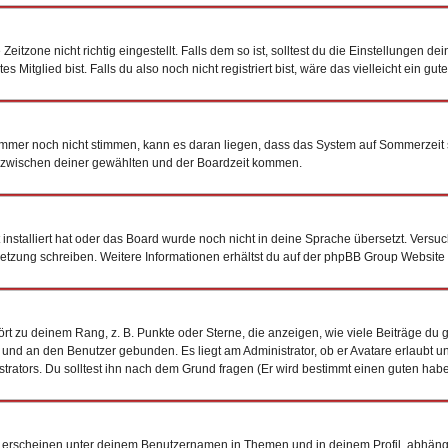
tzone nicht richtig eingestellt. Falls dem so ist, solltest du die Einstellungen dein
 Mitglied bist. Falls du also noch nicht registriert bist, wäre das vielleicht ein gu
n immer noch nicht stimmen, kann es daran liegen, dass das System auf Sommerzeit 
 zwischen deiner gewählten und der Boardzeit kommen.
t installiert hat oder das Board wurde noch nicht in deine Sprache übersetzt. Vers
bersetzung schreiben. Weitere Informationen erhältst du auf der phpBB Group Website
t zu deinem Rang, z. B. Punkte oder Sterne, die anzeigen, wie viele Beiträge du 
k und an den Benutzer gebunden. Es liegt am Administrator, ob er Avatare erlaubt 
trators. Du solltest ihn nach dem Grund fragen (Er wird bestimmt einen guten habe
 erscheinen unter deinem Benutzernamen in Themen und in deinem Profil, abhäng