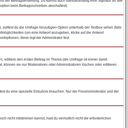
nd der Beitragserstellung. Du kannst auch standardmäßig eine Signatur an alle
option beim Beitragsschreiben abschaltest).
, solltest du die
Umfrage hinzufügen
-Option unterhalb der Textbox sehen (falls
ortmöglichkeiten (um eine Antwort anzugeben, klicke auf die
Antwort
rtoptionen, diese legt der Administrator fest.
, editiere den ersten Beitrag im Thema (die Umfrage ist immer damit
, können sie nur Moderatoren oder Administratoren löschen oder editieren.
est du eine spezielle Erlaubnis brauchen. Nur der Forumsmoderator und der
ch nicht mitstimmen kannst, hast du vermutlich nicht die erforderlichen