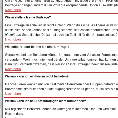
Um eine Signatur an einen Beitrag anzuhängen, musst du erst eine im Profil erst
Beiträge anhängen, indem du im Profil die entsprechende Option auswählst (du
Nach oben
Wie erstelle ich eine Umfrage?
Eine Umfrage zu erstellen ist recht einfach: Wenn du ein neues Thema erstellst 
du sie nicht sehen kannst, hast du möglicherweise nicht die erforderlichen Re
hinzufügen
-Schaltfläche. Du kannst auch ein Zeitlimit für die Umfrage setzen, 
Nach oben
Wie editiere oder lösche ich eine Umfrage?
Genau wie bei den Beiträgen können Umfragen nur vom Verfasser, Forumsmodera
verbunden). Wenn noch niemand bei der Umfrage teilgenommen hat, können User
Damit soll verhindert werden, dass Personen ihre Umfragen beeinflussen, inde
Nach oben
Warum kann ich ein Forum nicht betreten?
Manche Foren können nur von bestimmten Benutzern oder Gruppen betreten wer
Boardadministrator können dir die Zugangsrechte dafür geben, du solltest sie 
Nach oben
Warum kann ich bei Abstimmungen nicht mitmachen?
Nur registrierte Benutzer können an Umfragen teilnehmen. Dadurch wird eine Bee
Rechte dazu.