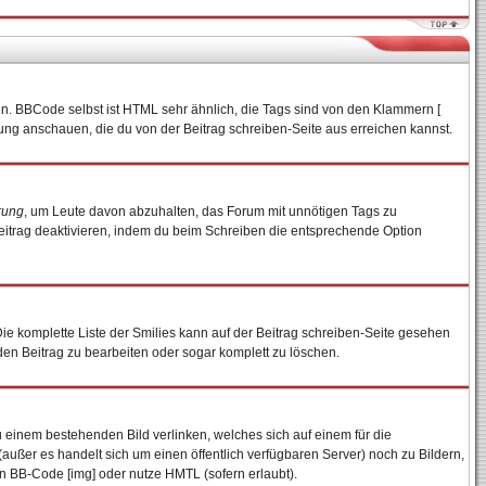
en. BBCode selbst ist HTML sehr ähnlich, die Tags sind von den Klammern [
tung anschauen, die du von der Beitrag schreiben-Seite aus erreichen kannst.
rung
, um Leute davon abzuhalten, das Forum mit unnötigen Tags zu
eitrag deaktivieren, indem du beim Schreiben die entsprechende Option
 Die komplette Liste der Smilies kann auf der Beitrag schreiben-Seite gesehen
 den Beitrag zu bearbeiten oder sogar komplett zu löschen.
u einem bestehenden Bild verlinken, welches sich auf einem für die
n (außer es handelt sich um einen öffentlich verfügbaren Server) noch zu Bildern,
n BB-Code [img] oder nutze HMTL (sofern erlaubt).