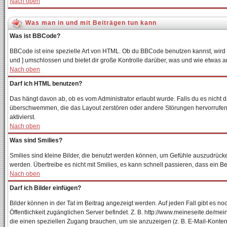
Nach oben
Was man in und mit Beiträgen tun kann
Was ist BBCode?
BBCode ist eine spezielle Art von HTML. Ob du BBCode benutzen kannst, wird v
und ] umschlossen und bietet dir große Kontrolle darüber, was und wie etwas a
Nach oben
Darf ich HTML benutzen?
Das hängt davon ab, ob es vom Administrator erlaubt wurde. Falls du es nicht d
überschwemmen, die das Layout zerstören oder andere Störungen hervorrufen k
aktivierst.
Nach oben
Was sind Smilies?
Smilies sind kleine Bilder, die benutzt werden können, um Gefühle auszudrücken
werden. Übertreibe es nicht mit Smilies, es kann schnell passieren, dass ein B
Nach oben
Darf ich Bilder einfügen?
Bilder können in der Tat im Beitrag angezeigt werden. Auf jeden Fall gibt es n
Öffentlichkeit zugänglichen Server befindet. Z. B. http://www.meineseite.de/mein
die einen speziellen Zugang brauchen, um sie anzuzeigen (z. B. E-Mail-Konte