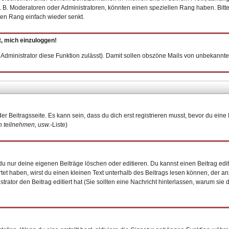
 B. Moderatoren oder Administratoren, könnten einen speziellen Rang haben. Bitt
inen Rang einfach wieder senkt.
t, mich einzuloggen!
er Administrator diese Funktion zulässt). Damit sollen obszöne Mails von unbekan
er Beitragsseite. Es kann sein, dass du dich erst registrieren musst, bevor du ei
 teilnehmen, usw.
-Liste)
u nur deine eigenen Beiträge löschen oder editieren. Du kannst einen Beitrag edit
rtet haben, wirst du einen kleinen Text unterhalb des Beitrags lesen können, der an
istrator den Beitrag editiert hat (Sie sollten eine Nachricht hinterlassen, warum si