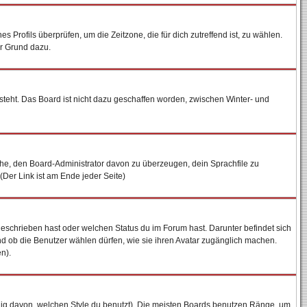
es Profils überprüfen, um die Zeitzone, die für dich zutreffend ist, zu wählen.
ter Grund dazu.
steht. Das Board ist nicht dazu geschaffen worden, zwischen Winter- und
uche, den Board-Administrator davon zu überzeugen, dein Sprachfile zu
 (Der Link ist am Ende jeder Seite)
geschrieben hast oder welchen Status du im Forum hast. Darunter befindet sich
und ob die Benutzer wählen dürfen, wie sie ihren Avatar zugänglich machen.
n).
ig davon, welchen Style du benutzt). Die meisten Boards benutzen Ränge, um