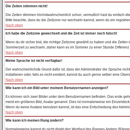
Die Zeiten stimmen nicht!
Die Zeiten stimmen höchstwahrscheinlich schon, vermutlich hast du einfach die Zei
Bitte beachte, dass du die Zeitzone nur wechseln kannst, wenn du ein registriertes
Nach oben
Ich habe die Zeitzone gewechselt und die Zeit ist immer noch falsch!
Wenn du dir sicher bist, die richtige Zeitzone gewählt zu haben und die Zeite
Sommerzeit zu wechseln, daher kann es im Sommer zu einer Stunde Differenz
Nach oben
Meine Sprache ist nicht verfügbar!
Der wahrscheinlichste Grund dafür ist, dass der Administrator die Sprache nich
installieren oder, falls es nicht existiert, kannst du auch gerne selber eine Ü
Nach oben
Wie kann ich ein Bild unter meinem Benutzernamen anzeigen?
Es können sich zwei Bilder unter dem Benutzernamen befinden. Das erste gehör
meist ein größeres Bild, Avatar genannt. Dies ist normalerweise ein Einzelstüc
Wenn du keine Avatare benutzen kannst, ist das eine Entscheidung des Adminis
Nach oben
Wie kann ich meinen Rang ändern?
Normalerweise kannst du nicht direkt den Wortlaut des Ranges ändern (Ränge