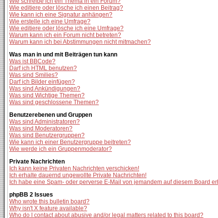
Wie schreibe ich ein Thema in ein Forum?
Wie editiere oder lösche ich einen Beitrag?
Wie kann ich eine Signatur anhängen?
Wie erstelle ich eine Umfrage?
Wie editiere oder lösche ich eine Umfrage?
Warum kann ich ein Forum nicht betreten?
Warum kann ich bei Abstimmungen nicht mitmachen?
Was man in und mit Beiträgen tun kann
Was ist BBCode?
Darf ich HTML benutzen?
Was sind Smilies?
Darf ich Bilder einfügen?
Was sind Ankündigungen?
Was sind Wichtige Themen?
Was sind geschlossene Themen?
Benutzerebenen und Gruppen
Was sind Administratoren?
Was sind Moderatoren?
Was sind Benutzergruppen?
Wie kann ich einer Benutzergruppe beitreten?
Wie werde ich ein Gruppenmoderator?
Private Nachrichten
Ich kann keine Privaten Nachrichten verschicken!
Ich erhalte dauernd ungewollte Private Nachrichten!
Ich habe eine Spam- oder perverse E-Mail von jemandem auf diesem Board er
phpBB 2 Issues
Who wrote this bulletin board?
Why isn't X feature available?
Who do I contact about abusive and/or legal matters related to this board?