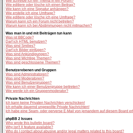
Wie schreibe ich ein Thema in ein Forum?
Wie editiere oder lösche ich einen Beitrag?
Wie kann ich eine Signatur anhängen?
Wie erstelle ich eine Umfrage?
Wie editiere oder lösche ich eine Umfrage?
Warum kann ich ein Forum nicht betreten?
Warum kann ich bei Abstimmungen nicht mitmachen?
Was man in und mit Beiträgen tun kann
Was ist BBCode?
Darf ich HTML benutzen?
Was sind Smilies?
Darf ich Bilder einfügen?
Was sind Ankündigungen?
Was sind Wichtige Themen?
Was sind geschlossene Themen?
Benutzerebenen und Gruppen
Was sind Administratoren?
Was sind Moderatoren?
Was sind Benutzergruppen?
Wie kann ich einer Benutzergruppe beitreten?
Wie werde ich ein Gruppenmoderator?
Private Nachrichten
Ich kann keine Privaten Nachrichten verschicken!
Ich erhalte dauernd ungewollte Private Nachrichten!
Ich habe eine Spam- oder perverse E-Mail von jemandem auf diesem Board er
phpBB 2 Issues
Who wrote this bulletin board?
Why isn't X feature available?
Who do I contact about abusive and/or legal matters related to this board?