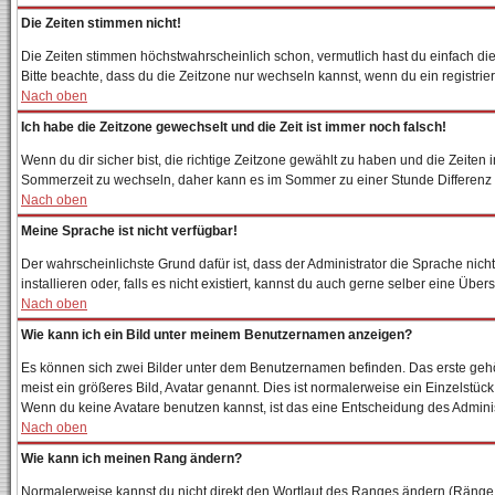
Die Zeiten stimmen nicht!
Die Zeiten stimmen höchstwahrscheinlich schon, vermutlich hast du einfach die Zei
Bitte beachte, dass du die Zeitzone nur wechseln kannst, wenn du ein registriertes
Nach oben
Ich habe die Zeitzone gewechselt und die Zeit ist immer noch falsch!
Wenn du dir sicher bist, die richtige Zeitzone gewählt zu haben und die Zeite
Sommerzeit zu wechseln, daher kann es im Sommer zu einer Stunde Differenz
Nach oben
Meine Sprache ist nicht verfügbar!
Der wahrscheinlichste Grund dafür ist, dass der Administrator die Sprache nich
installieren oder, falls es nicht existiert, kannst du auch gerne selber eine Ü
Nach oben
Wie kann ich ein Bild unter meinem Benutzernamen anzeigen?
Es können sich zwei Bilder unter dem Benutzernamen befinden. Das erste gehör
meist ein größeres Bild, Avatar genannt. Dies ist normalerweise ein Einzelstüc
Wenn du keine Avatare benutzen kannst, ist das eine Entscheidung des Adminis
Nach oben
Wie kann ich meinen Rang ändern?
Normalerweise kannst du nicht direkt den Wortlaut des Ranges ändern (Ränge