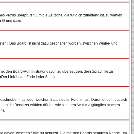
es Profils überprüfen, um die Zeitzone, die für dich zutreffend ist, zu wählen.
ter Grund dazu.
steht. Das Board ist nicht dazu geschaffen worden, zwischen Winter- und
uche, den Board-Administrator davon zu überzeugen, dein Sprachfile zu
 (Der Link ist am Ende jeder Seite)
geschrieben hast oder welchen Status du im Forum hast. Darunter befindet sich
und ob die Benutzer wählen dürfen, wie sie ihren Avatar zugänglich machen.
n).
ig davon, welchen Style du benutzt). Die meisten Boards benutzen Ränge, um