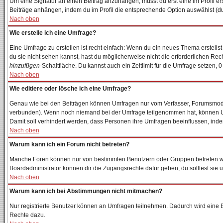
Um eine Signatur an einen Beitrag anzuhängen, musst du erst eine im Profil erst
Beiträge anhängen, indem du im Profil die entsprechende Option auswählst (du
Nach oben
Wie erstelle ich eine Umfrage?
Eine Umfrage zu erstellen ist recht einfach: Wenn du ein neues Thema erstellst 
du sie nicht sehen kannst, hast du möglicherweise nicht die erforderlichen Re
hinzufügen
-Schaltfläche. Du kannst auch ein Zeitlimit für die Umfrage setzen, 
Nach oben
Wie editiere oder lösche ich eine Umfrage?
Genau wie bei den Beiträgen können Umfragen nur vom Verfasser, Forumsmodera
verbunden). Wenn noch niemand bei der Umfrage teilgenommen hat, können User
Damit soll verhindert werden, dass Personen ihre Umfragen beeinflussen, inde
Nach oben
Warum kann ich ein Forum nicht betreten?
Manche Foren können nur von bestimmten Benutzern oder Gruppen betreten wer
Boardadministrator können dir die Zugangsrechte dafür geben, du solltest sie 
Nach oben
Warum kann ich bei Abstimmungen nicht mitmachen?
Nur registrierte Benutzer können an Umfragen teilnehmen. Dadurch wird eine Bee
Rechte dazu.