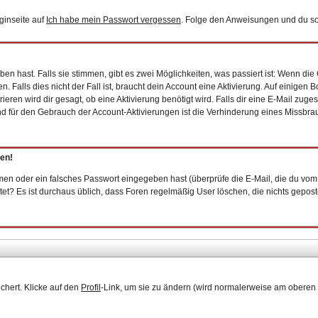
ginseite auf
Ich habe mein Passwort vergessen
. Folge den Anweisungen und du sol
n hast. Falls sie stimmen, gibt es zwei Möglichkeiten, was passiert ist: Wenn d
Falls dies nicht der Fall ist, braucht dein Account eine Aktivierung. Auf einigen 
ieren wird dir gesagt, ob eine Aktivierung benötigt wird. Falls dir eine E-Mail zug
und für den Gebrauch der Account-Aktivierungen ist die Verhinderung eines Missbr
gen!
en oder ein falsches Passwort eingegeben hast (überprüfe die E-Mail, die du vom
epostet? Es ist durchaus üblich, dass Foren regelmäßig User löschen, die nichts gep
chert. Klicke auf den
Profil
-Link, um sie zu ändern (wird normalerweise am oberen 