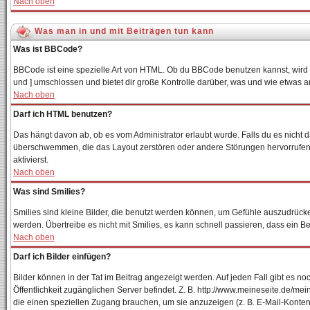
Nach oben
Was man in und mit Beiträgen tun kann
Was ist BBCode?
BBCode ist eine spezielle Art von HTML. Ob du BBCode benutzen kannst, wird v
und ] umschlossen und bietet dir große Kontrolle darüber, was und wie etwas a
Nach oben
Darf ich HTML benutzen?
Das hängt davon ab, ob es vom Administrator erlaubt wurde. Falls du es nicht d
überschwemmen, die das Layout zerstören oder andere Störungen hervorrufen k
aktivierst.
Nach oben
Was sind Smilies?
Smilies sind kleine Bilder, die benutzt werden können, um Gefühle auszudrücken
werden. Übertreibe es nicht mit Smilies, es kann schnell passieren, dass ein B
Nach oben
Darf ich Bilder einfügen?
Bilder können in der Tat im Beitrag angezeigt werden. Auf jeden Fall gibt es n
Öffentlichkeit zugänglichen Server befindet. Z. B. http://www.meineseite.de/mein
die einen speziellen Zugang brauchen, um sie anzuzeigen (z. B. E-Mail-Konte