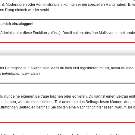
 B. Moderatoren oder Administratoren, könnten einen speziellen Rang haben. Bitt
inen Rang einfach wieder senkt.
t, mich einzuloggen!
er Administrator diese Funktion zulässt). Damit sollen obszöne Mails von unbekan
er Beitragsseite. Es kann sein, dass du dich erst registrieren musst, bevor du ei
 teilnehmen, usw.
-Liste)
u nur deine eigenen Beiträge löschen oder editieren. Du kannst einen Beitrag edit
rtet haben, wirst du einen kleinen Text unterhalb des Beitrags lesen können, der an
istrator den Beitrag editiert hat (Sie sollten eine Nachricht hinterlassen, warum si