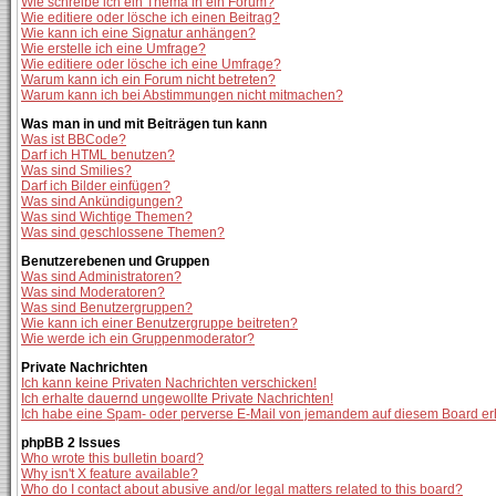
Wie schreibe ich ein Thema in ein Forum?
Wie editiere oder lösche ich einen Beitrag?
Wie kann ich eine Signatur anhängen?
Wie erstelle ich eine Umfrage?
Wie editiere oder lösche ich eine Umfrage?
Warum kann ich ein Forum nicht betreten?
Warum kann ich bei Abstimmungen nicht mitmachen?
Was man in und mit Beiträgen tun kann
Was ist BBCode?
Darf ich HTML benutzen?
Was sind Smilies?
Darf ich Bilder einfügen?
Was sind Ankündigungen?
Was sind Wichtige Themen?
Was sind geschlossene Themen?
Benutzerebenen und Gruppen
Was sind Administratoren?
Was sind Moderatoren?
Was sind Benutzergruppen?
Wie kann ich einer Benutzergruppe beitreten?
Wie werde ich ein Gruppenmoderator?
Private Nachrichten
Ich kann keine Privaten Nachrichten verschicken!
Ich erhalte dauernd ungewollte Private Nachrichten!
Ich habe eine Spam- oder perverse E-Mail von jemandem auf diesem Board er
phpBB 2 Issues
Who wrote this bulletin board?
Why isn't X feature available?
Who do I contact about abusive and/or legal matters related to this board?