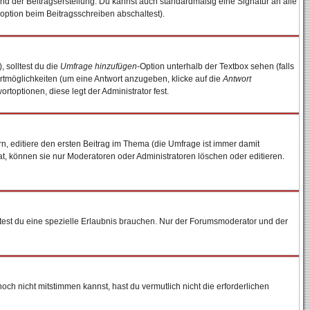
nd der Beitragserstellung. Du kannst auch standardmäßig eine Signatur an alle
option beim Beitragsschreiben abschaltest).
, solltest du die
Umfrage hinzufügen
-Option unterhalb der Textbox sehen (falls
ortmöglichkeiten (um eine Antwort anzugeben, klicke auf die
Antwort
rtoptionen, diese legt der Administrator fest.
, editiere den ersten Beitrag im Thema (die Umfrage ist immer damit
, können sie nur Moderatoren oder Administratoren löschen oder editieren.
est du eine spezielle Erlaubnis brauchen. Nur der Forumsmoderator und der
ch nicht mitstimmen kannst, hast du vermutlich nicht die erforderlichen