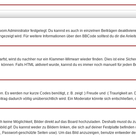
om Administrator festgelegt. Du kannst es auch in einzelnen Beiträgen deaktivier
ngezeigt wird. Für weitere Informationen über den BBCode solltest du dir die Anlei
arfst, wirst du nachher nur ein Klammer-Wirrwarr wieder finden. Dies ist eine
Siche
önnen. Falls HTML aktiviert wurde, kannst du es immer noch manuell für jeden B
. Es werden nur kurze Codes benötigt, z. B. zeigt :) Freude und :( Traurigkeit an.
eitrag dadurch völlig unübersichtlich wird. Ein Moderator könnte sich entschließen,
och keine Möglichkeit, Bilder direkt auf das Board hochzuladen. Deshalb musst du z
bild.gif. Du kannst weder zu Bildern linken, die sich auf deiner Festplatte befinde
n, Passwort-geschützte Seiten usw). Um das Bild anzuzeigen, benutze entweder de