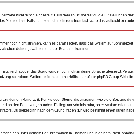
tzone nicht richtig eingestellt. Falls dem so ist, solltest du die Einstellungen dein
 Mitglied bist. Falls du also noch nicht registriert bist, wäre das vielleicht ein gu
n immer noch nicht stimmen, kann es daran liegen, dass das System auf Sommerzeit 
 zwischen deiner gewählten und der Boardzeit kommen.
t installiert hat oder das Board wurde noch nicht in deine Sprache übersetzt. Vers
bersetzung schreiben. Weitere Informationen erhältst du auf der phpBB Group Website
t zu deinem Rang, z. B. Punkte oder Sterne, die anzeigen, wie viele Beiträge du 
k und an den Benutzer gebunden. Es liegt am Administrator, ob er Avatare erlaubt 
trators. Du solltest ihn nach dem Grund fragen (Er wird bestimmt einen guten habe
 erscheinen unter deinem Benutzernamen in Themen und in deinem Profil, abhäng