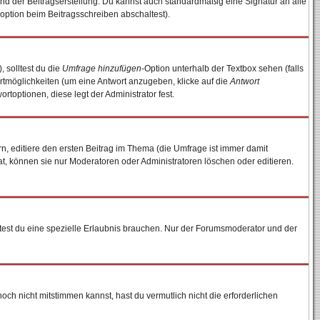
nd der Beitragserstellung. Du kannst auch standardmäßig eine Signatur an alle
option beim Beitragsschreiben abschaltest).
, solltest du die
Umfrage hinzufügen
-Option unterhalb der Textbox sehen (falls
ortmöglichkeiten (um eine Antwort anzugeben, klicke auf die
Antwort
rtoptionen, diese legt der Administrator fest.
, editiere den ersten Beitrag im Thema (die Umfrage ist immer damit
, können sie nur Moderatoren oder Administratoren löschen oder editieren.
est du eine spezielle Erlaubnis brauchen. Nur der Forumsmoderator und der
ch nicht mitstimmen kannst, hast du vermutlich nicht die erforderlichen