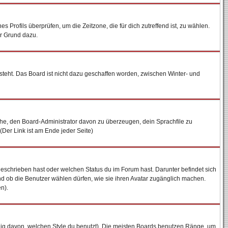
es Profils überprüfen, um die Zeitzone, die für dich zutreffend ist, zu wählen.
ter Grund dazu.
steht. Das Board ist nicht dazu geschaffen worden, zwischen Winter- und
uche, den Board-Administrator davon zu überzeugen, dein Sprachfile zu
 (Der Link ist am Ende jeder Seite)
geschrieben hast oder welchen Status du im Forum hast. Darunter befindet sich
und ob die Benutzer wählen dürfen, wie sie ihren Avatar zugänglich machen.
n).
ig davon, welchen Style du benutzt). Die meisten Boards benutzen Ränge, um