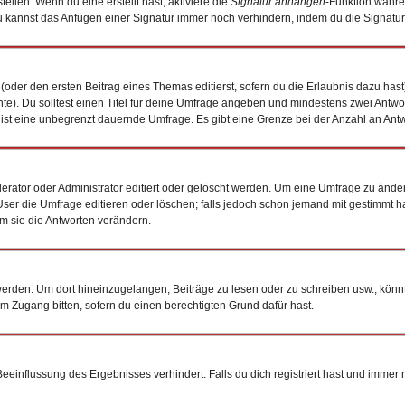
ellen. Wenn du eine erstellt hast, aktiviere die
Signatur anhängen
-Funktion währe
 kannst das Anfügen einer Signatur immer noch verhindern, indem du die Signatur
(oder den ersten Beitrag eines Themas editierst, sofern du die Erlaubnis dazu hast)
chte). Du solltest einen Titel für deine Umfrage angeben und mindestens zwei Antw
0 ist eine unbegrenzt dauernde Umfrage. Es gibt eine Grenze bei der Anzahl an Antwo
tor oder Administrator editiert oder gelöscht werden. Um eine Umfrage zu ändern
 die Umfrage editieren oder löschen; falls jedoch schon jemand mit gestimmt hat
m sie die Antworten verändern.
den. Um dort hineinzugelangen, Beiträge zu lesen oder zu schreiben usw., könnt
um Zugang bitten, sofern du einen berechtigten Grund dafür hast.
influssung des Ergebnisses verhindert. Falls du dich registriert hast und immer no