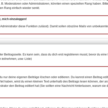
 B. Moderatoren oder Administratoren, könnten einen speziellen Rang haben. Bitt
inen Rang einfach wieder senkt.
t, mich einzuloggen!
er Administrator diese Funktion zulässt). Damit sollen obszöne Mails von unbekan
er Beitragsseite. Es kann sein, dass du dich erst registrieren musst, bevor du ei
 teilnehmen, usw.
-Liste)
u nur deine eigenen Beiträge löschen oder editieren. Du kannst einen Beitrag edit
rtet haben, wirst du einen kleinen Text unterhalb des Beitrags lesen können, der an
istrator den Beitrag editiert hat (Sie sollten eine Nachricht hinterlassen, warum si