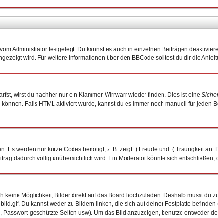
om Administrator festgelegt. Du kannst es auch in einzelnen Beiträgen deaktivier
ngezeigt wird. Für weitere Informationen über den BBCode solltest du dir die Anlei
arfst, wirst du nachher nur ein Klammer-Wirrwarr wieder finden. Dies ist eine
Siche
önnen. Falls HTML aktiviert wurde, kannst du es immer noch manuell für jeden B
. Es werden nur kurze Codes benötigt, z. B. zeigt :) Freude und :( Traurigkeit an.
eitrag dadurch völlig unübersichtlich wird. Ein Moderator könnte sich entschließen,
och keine Möglichkeit, Bilder direkt auf das Board hochzuladen. Deshalb musst du z
bild.gif. Du kannst weder zu Bildern linken, die sich auf deiner Festplatte befinde
n, Passwort-geschützte Seiten usw). Um das Bild anzuzeigen, benutze entweder de