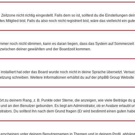
tzone nicht richtig eingestellt. Falls dem so ist, solltest du die Einstellungen dein
 Mitglied bist. Falls du also noch nicht registriert bist, wäre das vielleicht ein gu
n immer noch nicht stimmen, kann es daran liegen, dass das System auf Sommerzeit 
 zwischen deiner gewählten und der Boardzeit kommen.
t installiert hat oder das Board wurde noch nicht in deine Sprache übersetzt. Vers
bersetzung schreiben. Weitere Informationen erhältst du auf der phpBB Group Website
t zu deinem Rang, z. B. Punkte oder Sterne, die anzeigen, wie viele Beiträge du 
k und an den Benutzer gebunden. Es liegt am Administrator, ob er Avatare erlaubt 
trators. Du solltest ihn nach dem Grund fragen (Er wird bestimmt einen guten habe
 erscheinen unter deinem Benutzernamen in Themen und in deinem Profil, abhäng