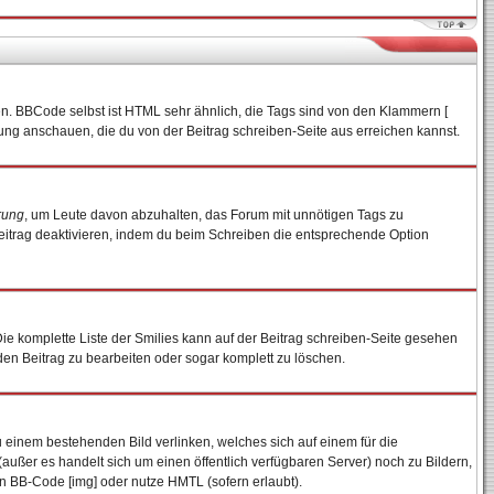
en. BBCode selbst ist HTML sehr ähnlich, die Tags sind von den Klammern [
tung anschauen, die du von der Beitrag schreiben-Seite aus erreichen kannst.
rung
, um Leute davon abzuhalten, das Forum mit unnötigen Tags zu
eitrag deaktivieren, indem du beim Schreiben die entsprechende Option
 Die komplette Liste der Smilies kann auf der Beitrag schreiben-Seite gesehen
 den Beitrag zu bearbeiten oder sogar komplett zu löschen.
u einem bestehenden Bild verlinken, welches sich auf einem für die
n (außer es handelt sich um einen öffentlich verfügbaren Server) noch zu Bildern,
n BB-Code [img] oder nutze HMTL (sofern erlaubt).