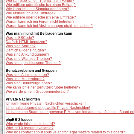
Wie schreibe ich ein Thema in ein Forum?
Wie editiere oder lösche ich einen Beitrag?
Wie kann ich eine Signatur anhängen?
Wie erstelle ich eine Umfrage?
Wie editiere oder lösche ich eine Umfrage?
Warum kann ich ein Forum nicht betreten?
Warum kann ich bei Abstimmungen nicht mitmachen?
Was man in und mit Beiträgen tun kann
Was ist BBCode?
Darf ich HTML benutzen?
Was sind Smilies?
Darf ich Bilder einfügen?
Was sind Ankündigungen?
Was sind Wichtige Themen?
Was sind geschlossene Themen?
Benutzerebenen und Gruppen
Was sind Administratoren?
Was sind Moderatoren?
Was sind Benutzergruppen?
Wie kann ich einer Benutzergruppe beitreten?
Wie werde ich ein Gruppenmoderator?
Private Nachrichten
Ich kann keine Privaten Nachrichten verschicken!
Ich erhalte dauernd ungewollte Private Nachrichten!
Ich habe eine Spam- oder perverse E-Mail von jemandem auf diesem Board er
phpBB 2 Issues
Who wrote this bulletin board?
Why isn't X feature available?
Who do I contact about abusive and/or legal matters related to this board?