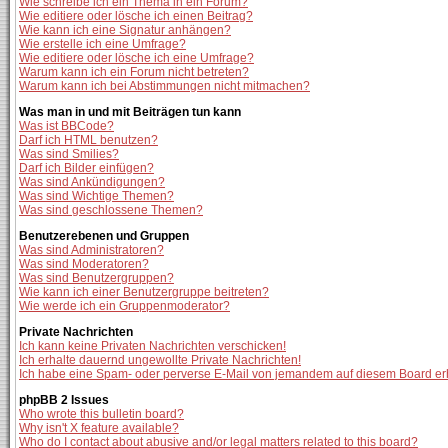
Wie schreibe ich ein Thema in ein Forum?
Wie editiere oder lösche ich einen Beitrag?
Wie kann ich eine Signatur anhängen?
Wie erstelle ich eine Umfrage?
Wie editiere oder lösche ich eine Umfrage?
Warum kann ich ein Forum nicht betreten?
Warum kann ich bei Abstimmungen nicht mitmachen?
Was man in und mit Beiträgen tun kann
Was ist BBCode?
Darf ich HTML benutzen?
Was sind Smilies?
Darf ich Bilder einfügen?
Was sind Ankündigungen?
Was sind Wichtige Themen?
Was sind geschlossene Themen?
Benutzerebenen und Gruppen
Was sind Administratoren?
Was sind Moderatoren?
Was sind Benutzergruppen?
Wie kann ich einer Benutzergruppe beitreten?
Wie werde ich ein Gruppenmoderator?
Private Nachrichten
Ich kann keine Privaten Nachrichten verschicken!
Ich erhalte dauernd ungewollte Private Nachrichten!
Ich habe eine Spam- oder perverse E-Mail von jemandem auf diesem Board er
phpBB 2 Issues
Who wrote this bulletin board?
Why isn't X feature available?
Who do I contact about abusive and/or legal matters related to this board?